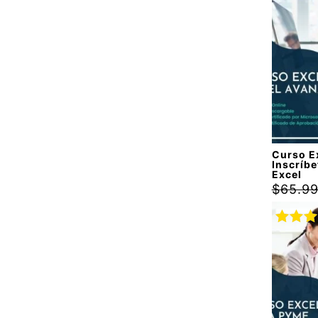
Valora
con
5.
5
Curso E
Inscríbe
Excel
$
65.9
Valora
con
5.
5