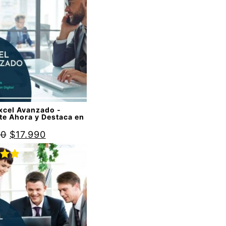
do
00
de
xcel Avanzado -
te Ahora y Destaca en
90
$
17.990
do
00
de