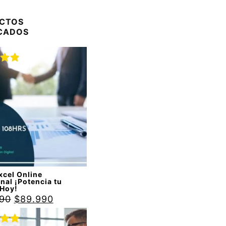
CTOS
CADOS
do
00
de
xcel Online
nal ¡Potencia tu
 Hoy!
990
$
89.990