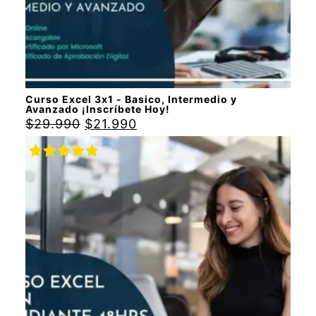
Curso Excel 3x1 - Basico, Intermedio y
Avanzado ¡Inscríbete Hoy!
$
29.990
$
21.990
Valorado
con
5.00
de
5