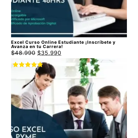
Excel Curso Online Estudiante ¡Inscríbete y
Avanza en tu Carrera!
$
48.990
$
35.990
Valorado
con
5.00
de
5