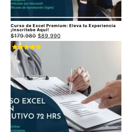
Curso de Excel Premium: Eleva tu Experiencia
¡Inscrítebe Aquí!
$
179.980
$
89.990
Valorado
con
5.00
de
5