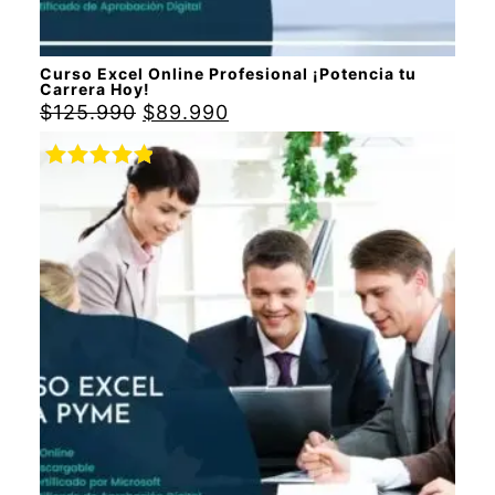
Curso Excel Online Profesional ¡Potencia tu
Carrera Hoy!
$
125.990
$
89.990
Valorado
con
5.00
de
5