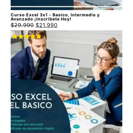
Curso Excel 3x1 - Basico, Intermedio y
Avanzado ¡Inscríbete Hoy!
$
29.990
$
21.990
Valorado
con
5.00
de
5