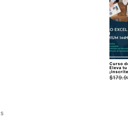
Valora
con
5.
5
Curso d
Eleva tu
¡Inscrít
$
179.9
ES