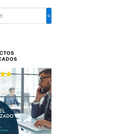
CTOS
CADOS
do
00
de