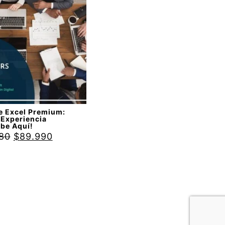
do
00
de
e Excel Premium:
 Experiencia
ebe Aquí!
80
$
89.990