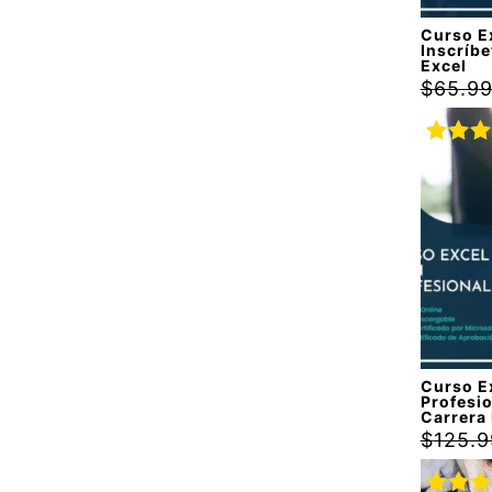
Curso E
Inscríbe
Excel
$
65.9
Valora
con
5.
5
Curso E
Profesio
Carrera
$
125.