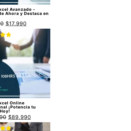
xcel Avanzado -
te Ahora y Destaca en
90
$
17.990
do
00
de
xcel Online
nal ¡Potencia tu
 Hoy!
990
$
89.990