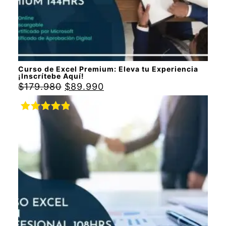
Curso de Excel Premium: Eleva tu Experiencia
¡Inscrítebe Aquí!
$
179.980
$
89.990
Valorado
con
5.00
de
5