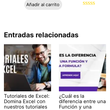
Añadir al carrito
Valorado
67
con
4.88
de
5 en base a
valoraciones
Entradas relacionadas
de clientes
Tutoriales de Excel:
¿Cuál es la
Domina Excel con
diferencia entre una
nuestros tutoriales
Función y una