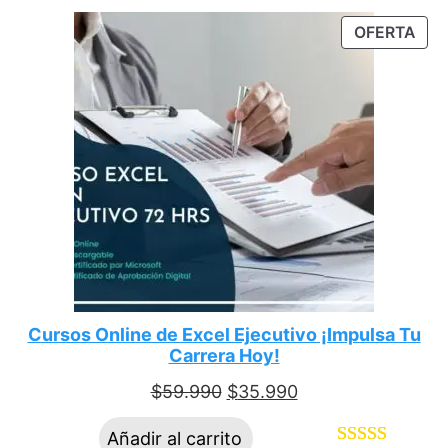
con
5.00
de
OFERTA
5 en base a
valoraciones
de clientes
Cursos Online de Excel Ejecutivo ¡Impulsa Tu
Carrera Hoy!
$
59.990
$
35.990
Añadir al carrito