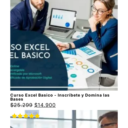
con
5.00
de
5
Curso Excel Basico - Inscríbete y Domina las
Bases
$
25.299
$
14.900
Valorado