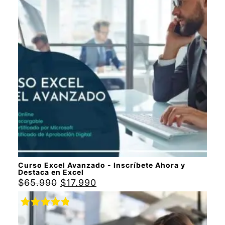
con
5.00
de
5
Curso Excel Avanzado - Inscríbete Ahora y
Destaca en Excel
$
65.990
$
17.990
Valorado
con
5.00
de