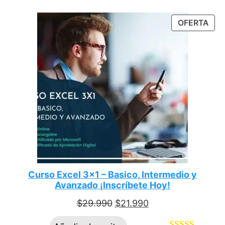
con
5.00
de
OFERTA
5 en base a
valoraciones
de clientes
Curso Excel 3×1 – Basico, Intermedio y
Avanzado ¡Inscríbete Hoy!
$
29.990
$
21.990