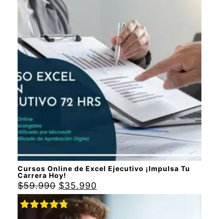
Valorado
con
5.00
de
5
Cursos Online de Excel Ejecutivo ¡Impulsa Tu
Carrera Hoy!
$
59.990
$
35.990
Valorado