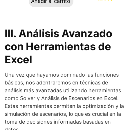
Añadir al carrito
Valorado
67
con
4.88
de
5 en base a
III. Análisis Avanzado
valoraciones
de clientes
con Herramientas de
Excel
Una vez que hayamos dominado las funciones
básicas, nos adentraremos en técnicas de
análisis más avanzadas utilizando herramientas
como Solver y Análisis de Escenarios en Excel.
Estas herramientas permiten la optimización y la
simulación de escenarios, lo que es crucial en la
toma de decisiones informadas basadas en
datos.