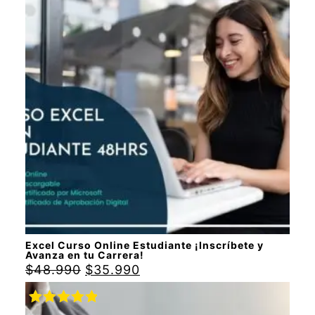
Valorado
con
5.00
de
5
Excel Curso Online Estudiante ¡Inscríbete y
Avanza en tu Carrera!
$
48.990
$
35.990