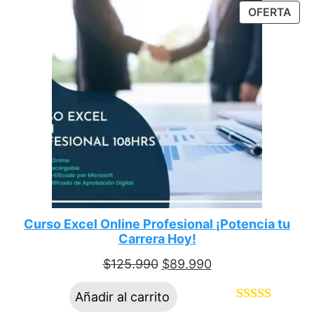
OFERTA
5 en base a
valoraciones
de clientes
Curso Excel Online Profesional ¡Potencia tu
Carrera Hoy!
$
125.990
$
89.990
Añadir al carrito
Valorado
4