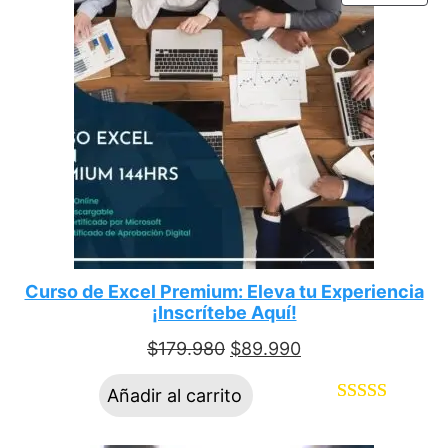
Curso de Excel Premium: Eleva tu Experiencia
¡Inscrítebe Aquí!
$
179.980
$
89.990
Añadir al carrito
Valorado
11
con
5.00
de