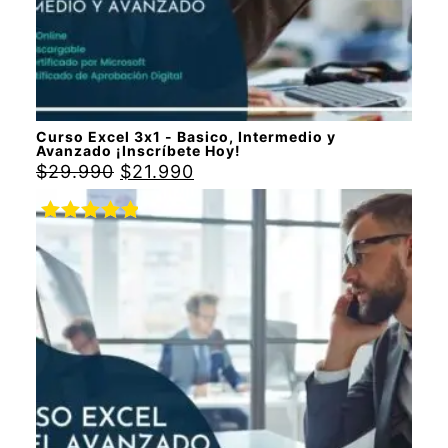
Curso Excel 3x1 - Basico, Intermedio y
Avanzado ¡Inscríbete Hoy!
$
29.990
$
21.990
Valorado
con
5.00
de
5