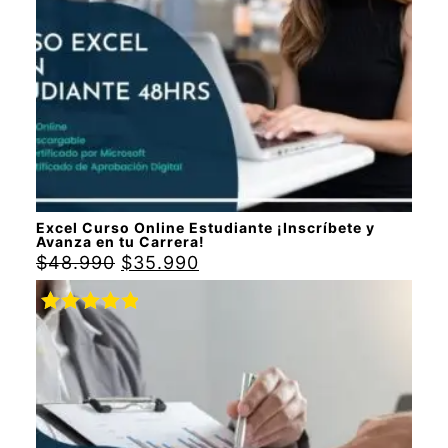
Excel Curso Online Estudiante ¡Inscríbete y
Avanza en tu Carrera!
$
48.990
$
35.990
Valorado
con
5.00
de
5