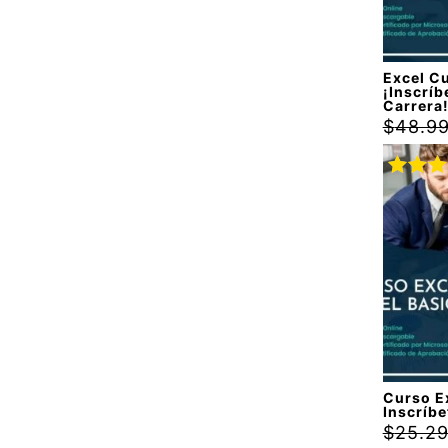
Excel C
¡Inscríb
Carrera
$
48.9
Valora
con
5.
5
Curso Ex
Inscríbe
$
25.2