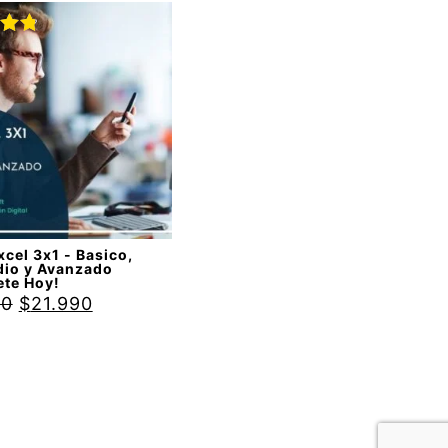
do
88
cel 3x1 - Basico,
dio y Avanzado
ete Hoy!
90
$
21.990