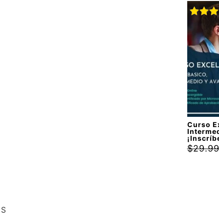
Valora
con
4.
de 5
Curso Ex
Interme
¡Inscríb
$
29.9
ES