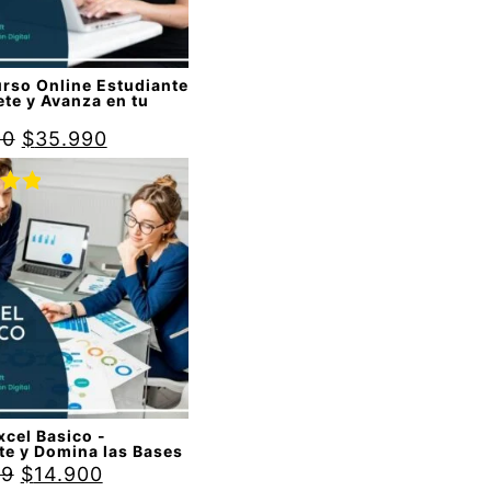
urso Online Estudiante
ete y Avanza en tu
!
90
$
35.990
do
00
de
cel Basico -
te y Domina las Bases
99
$
14.900