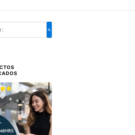
CTOS
CADOS
do
00
de