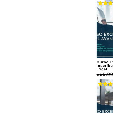
Valora
con
5.
5
Curso E
Inscríbe
Excel
$
65.9
Valora
con
5.
5