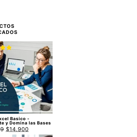
CTOS
CADOS
do
00
de
cel Basico -
te y Domina las Bases
99
$
14.900