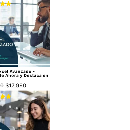
do
00
de
xcel Avanzado -
te Ahora y Destaca en
90
$
17.990
do
00
de