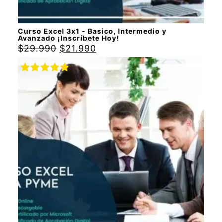
Curso Excel 3x1 - Basico, Intermedio y
Avanzado ¡Inscríbete Hoy!
$
29.990
$
21.990
Valorado
con
5.00
de
5