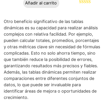
Añadir al carrito
Valorado
67
con
4.88
de
Otro beneficio significativo de las tablas
5 en base a
dinámicas es su capacidad para realizar análisis
valoraciones
complejos con relativa facilidad. Por ejemplo,
de clientes
pueden calcular totales, promedios, porcentajes
y otras métricas clave sin necesidad de fórmulas
complicadas. Esto no solo ahorra tiempo, sino
que también reduce la posibilidad de errores,
garantizando resultados más precisos y fiables.
Además, las tablas dinámicas permiten realizar
comparaciones entre diferentes conjuntos de
datos, lo que puede ser invaluable para
identificar áreas de mejora o oportunidades de
crecimiento.