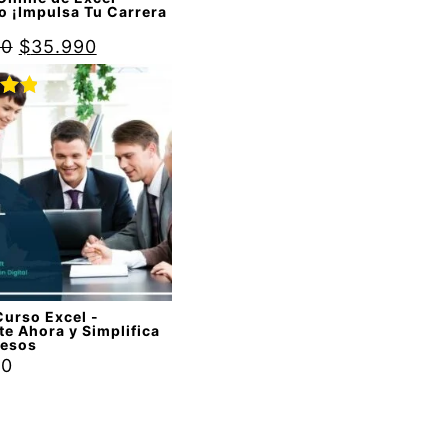
o ¡Impulsa Tu Carrera
90
$
35.990
do
00
de
Curso Excel -
te Ahora y Simplifica
cesos
90