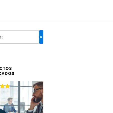
CTOS
CADOS
do
00
de