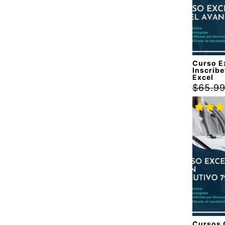
Curso E
Inscríbe
Excel
$
65.9
Valora
con
5.
5
Cursos 