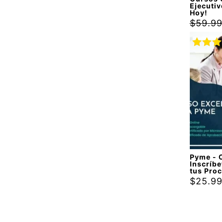
Ejecutiv
Hoy!
$
59.9
Valora
con
5.
5
Pyme - 
Inscríbe
tus Pro
$
25.9