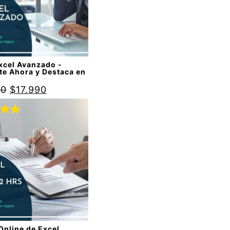
xcel Avanzado -
te Ahora y Destaca en
90
$
17.990
do
00
de
Online de Excel