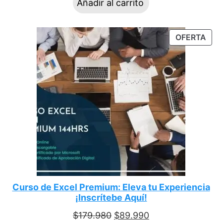
Añadir al carrito
OFERTA
Curso de Excel Premium: Eleva tu Experiencia
¡Inscrítebe Aquí!
$
179.980
$
89.990