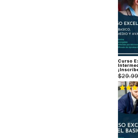
con
4.
de 5
Curso Ex
Interme
¡Inscríb
$
29.9
Valora
con
5.
5