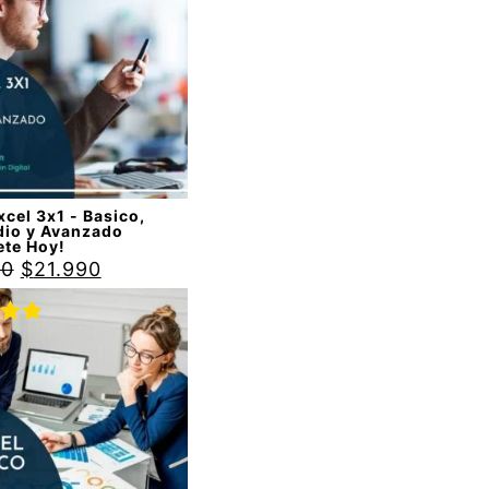
88
cel 3x1 - Basico,
dio y Avanzado
ete Hoy!
90
$
21.990
do
00
de