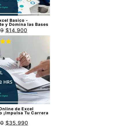
cel Basico -
te y Domina las Bases
99
$
14.900
do
00
de
Online de Excel
o ¡Impulsa Tu Carrera
90
$
35.990