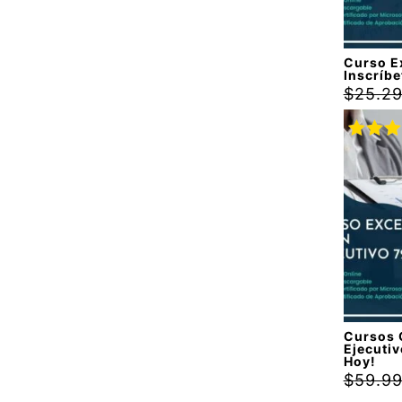
Curso Ex
Inscríbe
$
25.2
Valora
con
5.
5
Cursos 
Ejecutiv
Hoy!
$
59.9