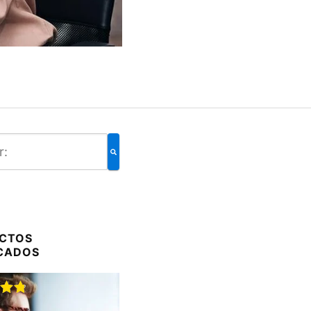
CTOS
CADOS
do