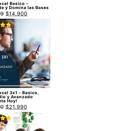
cel Basico -
te y Domina las Bases
99
$
14.900
do
88
cel 3x1 - Basico,
dio y Avanzado
ete Hoy!
90
$
21.990
do