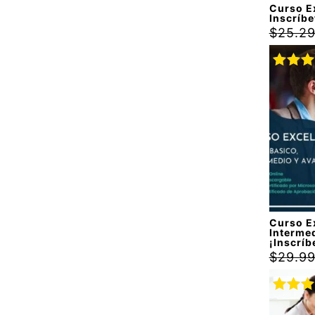
Curso Ex
Inscríbe
$
25.2
Valora
con
4.
de 5
Curso Ex
Interme
¡Inscríb
$
29.9
Valora