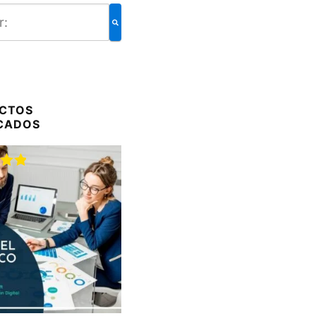
CTOS
CADOS
do
00
de