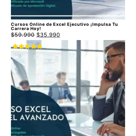
Cursos Online de Excel Ejecutivo ¡Impulsa Tu
Carrera Hoy!
$
59.990
$
35.990
Valorado
con
5.00
de
5