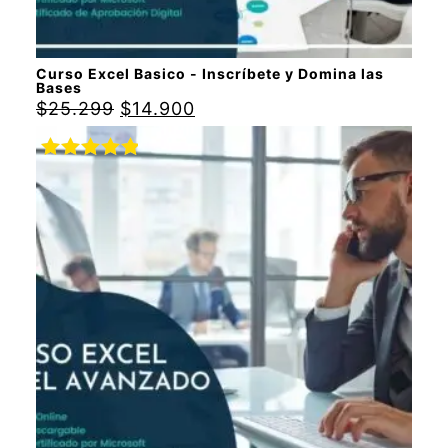
Curso Excel Basico - Inscríbete y Domina las
Bases
$
25.299
$
14.900
Valorado
con
5.00
de
5