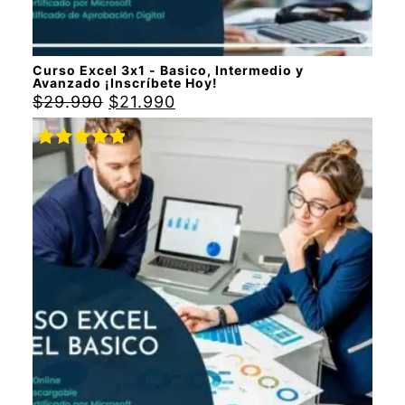
Curso Excel 3x1 - Basico, Intermedio y
Avanzado ¡Inscríbete Hoy!
$
29.990
$
21.990
Valorado
con
5.00
de
5