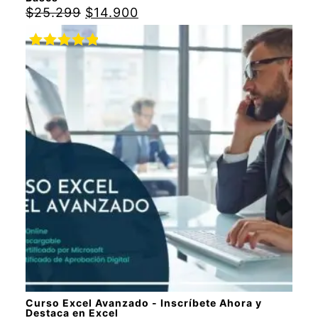
$
25.299
$
14.900
Valorado
con
5.00
de
5
Curso Excel Avanzado - Inscríbete Ahora y
Destaca en Excel