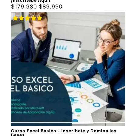
¡Inscrítebe Aquí!
$
179.980
$
89.990
Valorado
con
5.00
de
5
Curso Excel Basico - Inscríbete y Domina las
Bases