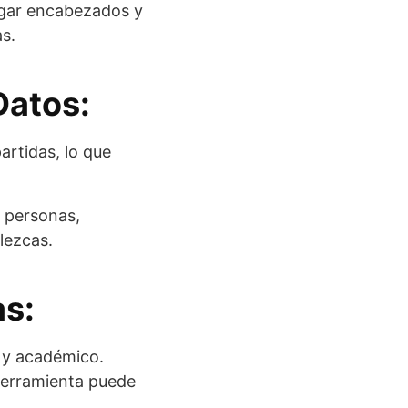
egar encabezados y
s.
Datos:
artidas, lo que
 personas,
lezcas.
as:
l y académico.
herramienta puede