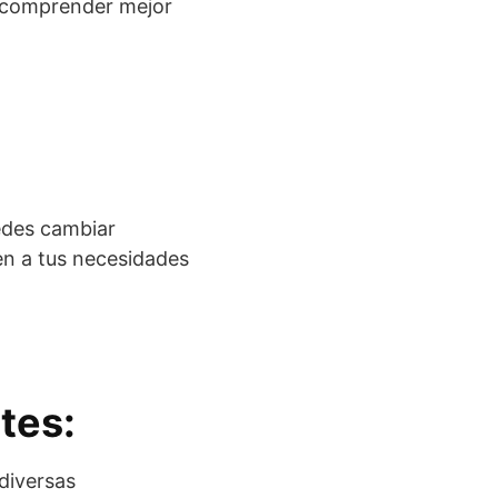
y comprender mejor
uedes cambiar
en a tus necesidades
ntes
:
diversas