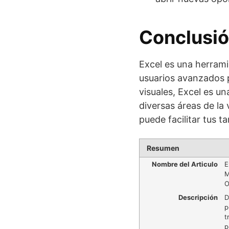
Conclusió
Excel es una herrami
usuarios avanzados p
visuales, Excel es un
diversas áreas de la
puede facilitar tus t
Resumen
Nombre del Articulo
E
M
O
Descripción
D
p
t
p