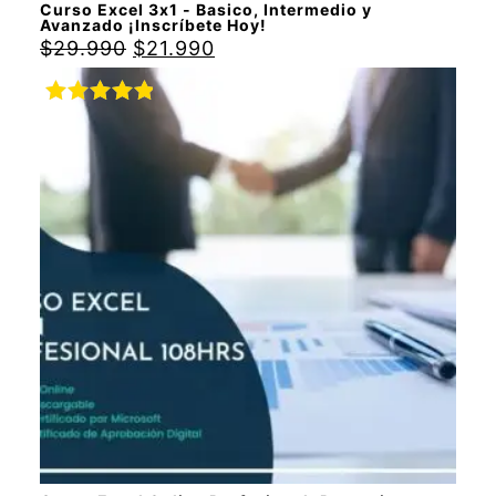
Curso Excel 3x1 - Basico, Intermedio y
Avanzado ¡Inscríbete Hoy!
$
29.990
$
21.990
Valorado
con
5.00
de
5