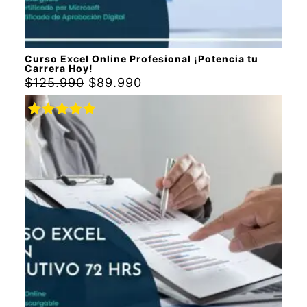
Curso Excel Online Profesional ¡Potencia tu
Carrera Hoy!
$
125.990
$
89.990
Valorado
con
5.00
de
5