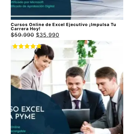
Cursos Online de Excel Ejecutivo ¡Impulsa Tu
Carrera Hoy!
$
59.990
$
35.990
Valorado
con
5.00
de
5