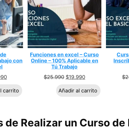
 de
Funciones en excel – Curso
Curs
abajo con
Online – 100% Aplicable en
Inscrí
el
Tú Trabajo
990
$
25.990
$
19.990
$
2
l carrito
Añadir al carrito
s de Realizar un Curso de