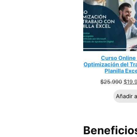
Curso Online
Optimización del Tr
Planilla Exc
$
25.990
$
19.
Añadir a
Beneficio