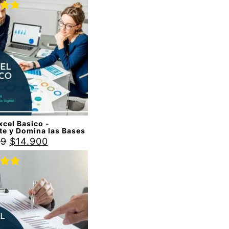
do
00
de
cel Basico -
te y Domina las Bases
99
$
14.900
do
00
de