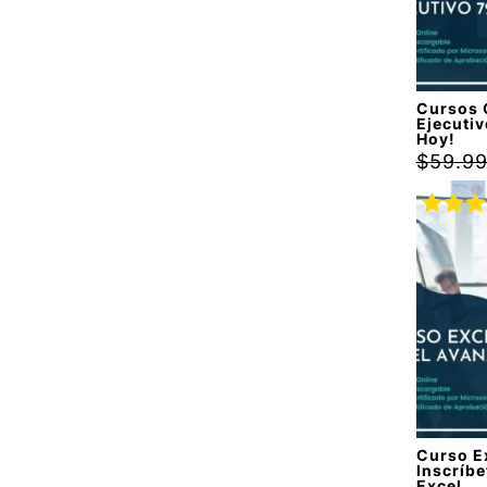
Cursos 
Ejecutiv
Hoy!
$
59.9
Valora
con
5.
5
Curso E
Inscríbe
Excel