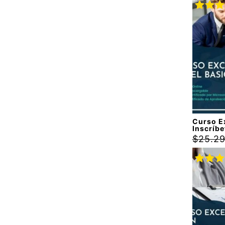
Valora
con
5.
5
Curso Ex
Inscríbe
$
25.2
Valora
con
5.
5