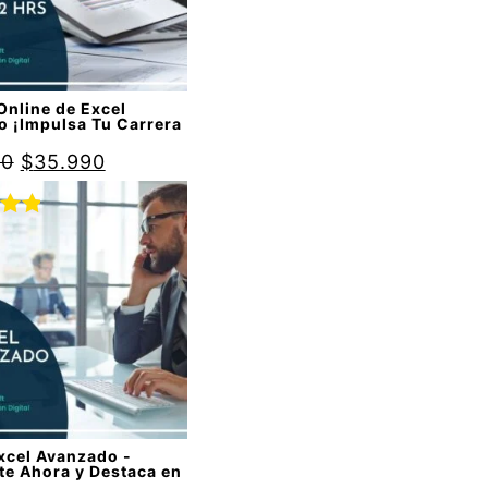
Online de Excel
o ¡Impulsa Tu Carrera
90
$
35.990
do
00
de
xcel Avanzado -
te Ahora y Destaca en