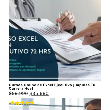
Valorado
con
5.00
de
5
Cursos Online de Excel Ejecutivo ¡Impulsa Tu
Carrera Hoy!
$
59.990
$
35.990
Valorado