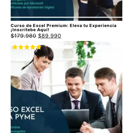
Curso de Excel Premium: Eleva tu Experiencia
¡Inscrítebe Aquí!
$
179.980
$
89.990
Valorado
con
5.00
de
5