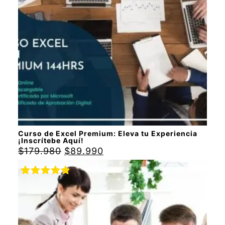
Curso de Excel Premium: Eleva tu Experiencia
¡Inscrítebe Aquí!
$
179.980
$
89.990
Valorado
con
5.00
de
5