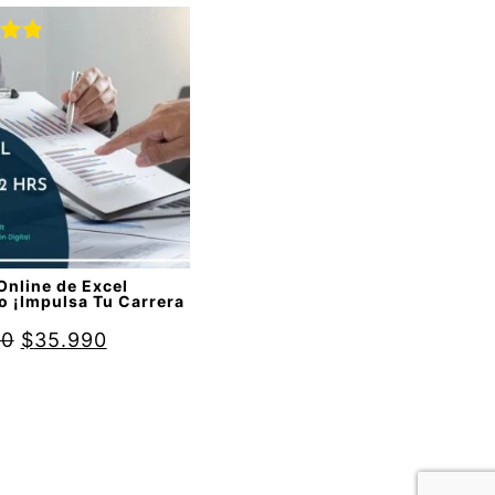
do
00
de
Online de Excel
o ¡Impulsa Tu Carrera
90
$
35.990