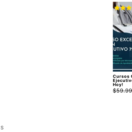
Valora
con
5.
5
Cursos 
Ejecutiv
Hoy!
$
59.9
ES