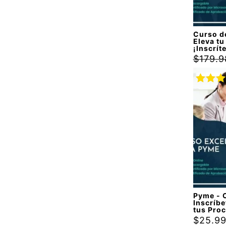
Curso d
Eleva tu
¡Inscrít
$
179.9
Valora
con
5.
5
Pyme - 
Inscríbe
tus Pro
$
25.9