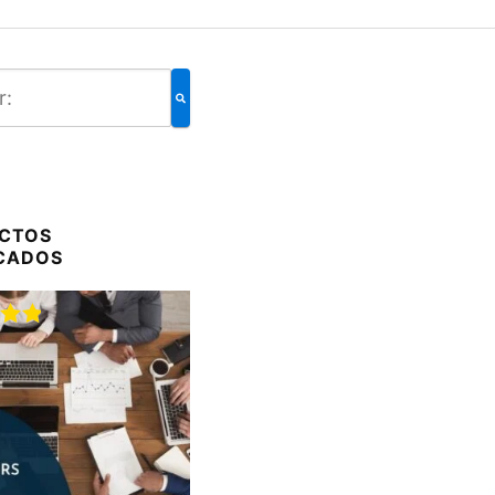
CTOS
CADOS
do
00
de