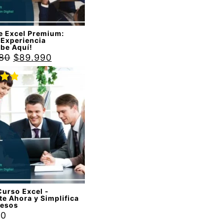
e Excel Premium:
 Experiencia
ebe Aquí!
80
$
89.990
do
00
de
Curso Excel -
te Ahora y Simplifica
cesos
90