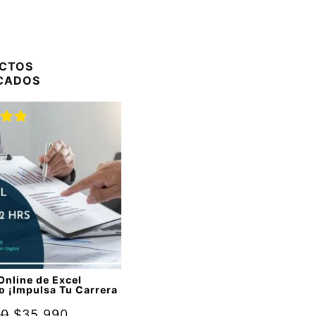
CTOS
CADOS
do
00
de
Online de Excel
o ¡Impulsa Tu Carrera
90
$
35.990