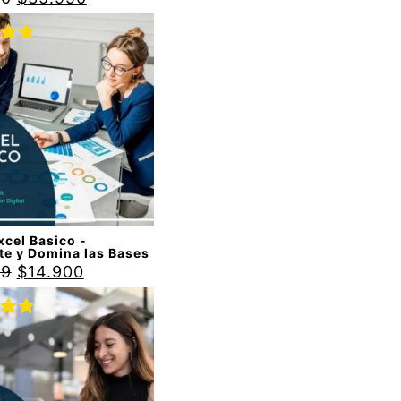
do
00
de
cel Basico -
te y Domina las Bases
99
$
14.900
do
00
de