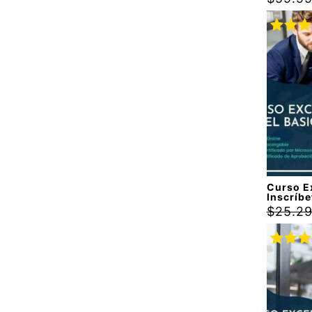
Valora
con
5.
5
Curso Ex
Inscríbe
$
25.2
Valora
con
5.
5